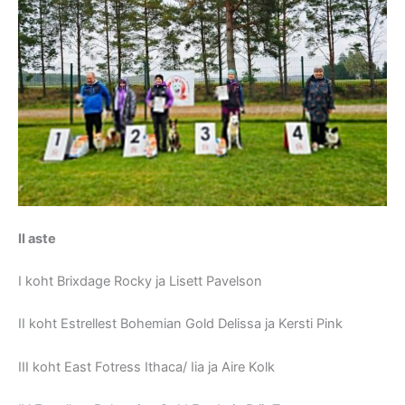
II aste
I koht Brixdage Rocky ja Lisett Pavelson
II koht Estrellest Bohemian Gold Delissa ja Kersti Pink
III koht East Fotress Ithaca/ Iia ja Aire Kolk