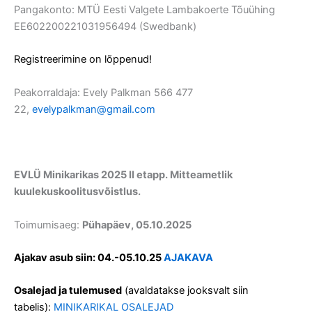
Pangakonto: MTÜ Eesti Valgete Lambakoerte Tõuühing
EE602200221031956494 (Swedbank)
Registreerimine on lõppenud!
Peakorraldaja: Evely Palkman 566 477
22,
evelypalkman@gmail.com
EVLÜ Minikarikas 2025 II etapp. Mitteametlik
kuulekuskoolitusvõistlus.
Toimumisaeg:
Pühapäev, 05.10.2025
Ajakav asub siin: 04.-05.10.25
AJAKAVA
Osalejad ja tulemused
(avaldatakse jooksvalt siin
tabelis)
:
MINIKARIKAL OSALEJAD