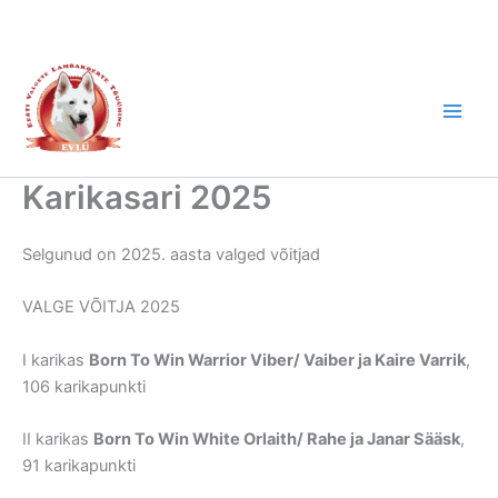
Skip
to
content
Karikasari 2025
Selgunud on 2025. aasta valged võitjad
VALGE VÕITJA 2025
I karikas
Born To Win Warrior Viber/ Vaiber ja Kaire Varrik
,
106 karikapunkti
II karikas
Born To Win White Orlaith/ Rahe ja Janar Sääsk
,
91 karikapunkti