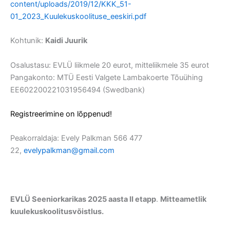
content/uploads/2019/12/KKK_51-
01_2023_Kuulekuskoolituse_eeskiri.pdf
Kohtunik:
Kaidi Juurik
Osalustasu: EVLÜ liikmele 20 eurot, mitteliikmele 35 eurot
Pangakonto: MTÜ Eesti Valgete Lambakoerte Tõuühing
EE602200221031956494 (Swedbank)
Registreerimine on lõppenud!
Peakorraldaja: Evely Palkman 566 477
22,
evelypalkman@gmail.com
EVLÜ Seeniorkarikas 2025 aasta II etapp
.
Mitteametlik
kuulekuskoolitusvõistlus.