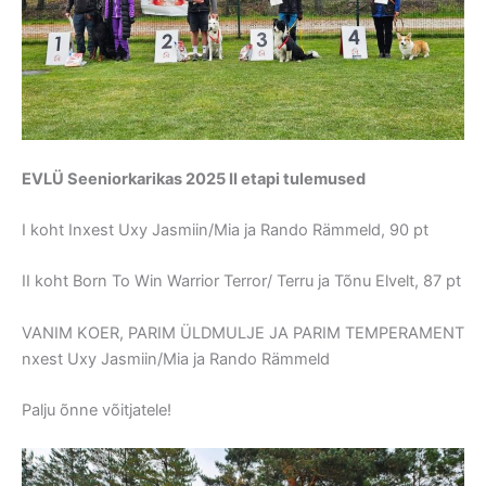
EVLÜ Seeniorkarikas 2025 II etapi tulemused
I koht Inxest Uxy Jasmiin/Mia ja Rando Rämmeld, 90 pt
II koht Born To Win Warrior Terror/ Terru ja Tõnu Elvelt, 87 pt
VANIM KOER, PARIM ÜLDMULJE JA PARIM TEMPERAMENT
nxest Uxy Jasmiin/Mia ja Rando Rämmeld
Palju õnne võitjatele!