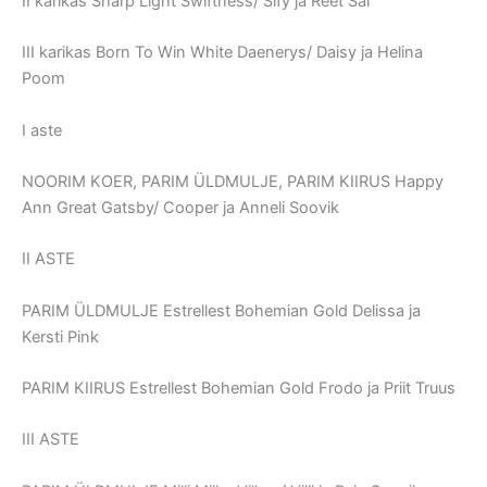
II karikas Sharp Light Swiftness/ Sify ja Reet Sai
III karikas Born To Win White Daenerys/ Daisy ja Helina
Poom
I aste
NOORIM KOER, PARIM ÜLDMULJE, PARIM KIIRUS Happy
Ann Great Gatsby/ Cooper ja Anneli Soovik
II ASTE
PARIM ÜLDMULJE Estrellest Bohemian Gold Delissa ja
Kersti Pink
PARIM KIIRUS Estrellest Bohemian Gold Frodo ja Priit Truus
III ASTE