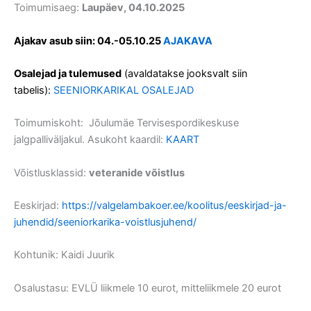
Toimumisaeg:
Laupäev, 04.10.2025
Ajakav asub siin: 04.-05.10.25
AJAKAVA
Osalejad ja tulemused
(avaldatakse jooksvalt siin
tabelis):
SEENIORKARIKAL OSALEJAD
Toimumiskoht: Jõulumäe Tervisespordikeskuse
jalgpalliväljakul. Asukoht kaardil:
KAART
Võistlusklassid:
veteranide võistlus
Eeskirjad:
https://valgelambakoer.ee/koolitus/eeskirjad-ja-
juhendid/seeniorkarika-voistlusjuhend/
Kohtunik: Kaidi Juurik
Osalustasu: EVLÜ liikmele 10 eurot, mitteliikmele 20 eurot