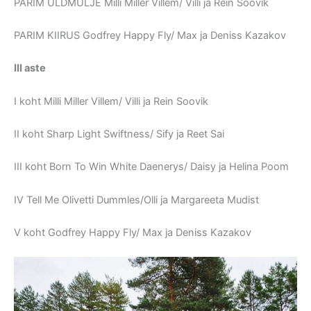
PARIM ÜLDMULJE Milli Miller Villem/ Villi ja Rein Soovik
PARIM KIIRUS Godfrey Happy Fly/ Max ja Deniss Kazakov
III aste
I koht Milli Miller Villem/ Villi ja Rein Soovik
II koht Sharp Light Swiftness/ Sify ja Reet Sai
III koht Born To Win White Daenerys/ Daisy ja Helina Poom
IV Tell Me Olivetti Dummles/Olli ja Margareeta Mudist
V koht Godfrey Happy Fly/ Max ja Deniss Kazakov