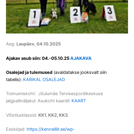
Aeg:
Laupäev, 04.10.2025
Ajakav asub siin: 04.-05.10.25
AJAKAVA
Osalejad ja tulemused
(avaldatakse jooksvalt siin
tabelis):
KARIKAL OSALEJAD
Toimumiskoht: Jõulumäe Tervisespordikeskuse
jalgpalliväljakul. Asukoht kaardil:
KAART
Võistlusklassid:
KK1, KK2, KK3
.
Eeskirjad:
https://kennelliit.ee/wp-