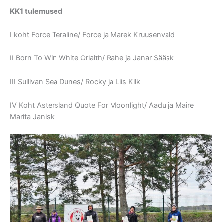
KK1 tulemused
I koht Force Teraline/ Force ja Marek Kruusenvald
II Born To Win White Orlaith/ Rahe ja Janar Sääsk
III Sullivan Sea Dunes/ Rocky ja Liis Kilk
IV Koht Astersland Quote For Moonlight/ Aadu ja Maire
Marita Janisk