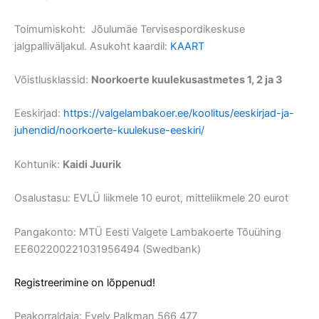
Toimumiskoht: Jõulumäe Tervisespordikeskuse
jalgpalliväljakul. Asukoht kaardil:
KAART
Võistlusklassid:
Noorkoerte kuulekusastmetes 1, 2 ja 3
Eeskirjad:
https://valgelambakoer.ee/koolitus/eeskirjad-ja-
juhendid/noorkoerte-kuulekuse-eeskiri/
Kohtunik:
Kaidi Juurik
Osalustasu: EVLÜ liikmele 10 eurot, mitteliikmele 20 eurot
Pangakonto: MTÜ Eesti Valgete Lambakoerte Tõuühing
EE602200221031956494 (Swedbank)
Registreerimine on lõppenud!
Peakorraldaja: Evely Palkman 566 477