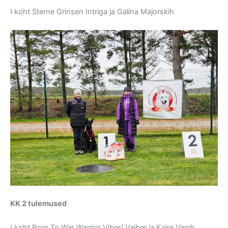
I koht Sterne Grinsen Intriga ja Galina Majorskih
KK 2 tulemused
I koht Born To Win Warrior Viber/ Vaiber ja Kaire Varrik