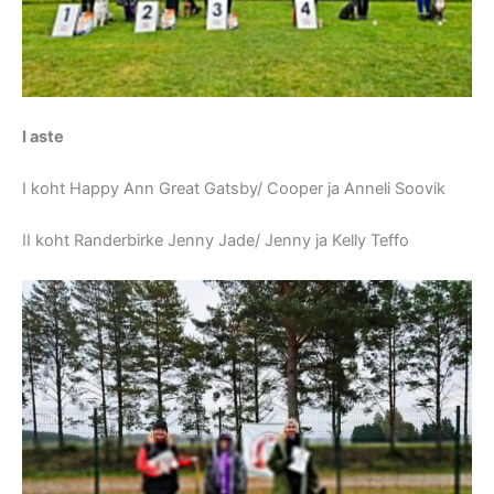
I aste
I koht Happy Ann Great Gatsby/ Cooper ja Anneli Soovik
II koht Randerbirke Jenny Jade/ Jenny ja Kelly Teffo