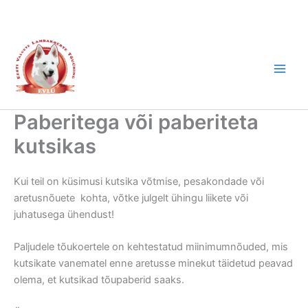
Skip
to
content
Paberitega või paberiteta
kutsikas
Kui teil on küsimusi kutsika võtmise, pesakondade või
aretusnõuete kohta, võtke julgelt ühingu liikete või
juhatusega ühendust!
Paljudele tõukoertele on kehtestatud miinimumnõuded, mis
kutsikate vanematel enne aretusse minekut täidetud peavad
olema, et kutsikad tõupaberid saaks.