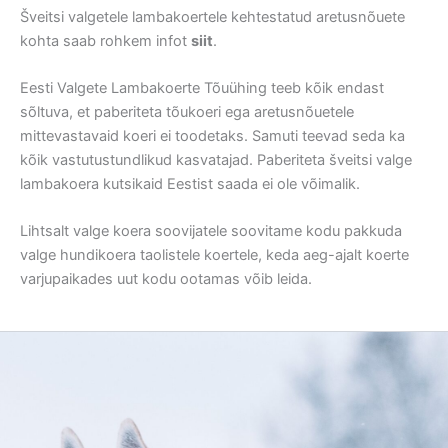
Šveitsi valgetele lambakoertele kehtestatud aretusnõuete
kohta saab rohkem infot
siit
.
Eesti Valgete Lambakoerte Tõuühing teeb kõik endast
sõltuva, et paberiteta tõukoeri ega aretusnõuetele
mittevastavaid koeri ei toodetaks. Samuti teevad seda ka
kõik vastutustundlikud kasvatajad. Paberiteta šveitsi valge
lambakoera kutsikaid Eestist saada ei ole võimalik.
Lihtsalt valge koera soovijatele soovitame kodu pakkuda
valge hundikoera taolistele koertele, keda aeg-ajalt koerte
varjupaikades uut kodu ootamas võib leida.