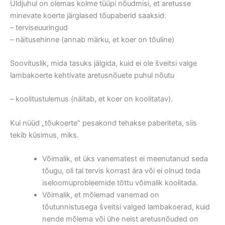
Üldjuhul on olemas kolme tüüpi nõudmisi, et aretusse
minevate koerte järglased tõupaberid saaksid:
– terviseuuringud
– näitusehinne (annab märku, et koer on tõuline)
Soovituslik, mida tasuks jälgida, kuid ei ole šveitsi valge
lambakoerte kehtivate aretusnõuete puhul nõutu
– koolitustulemus (näitab, et koer on koolitatav).
Kui nüüd „tõukoerte” pesakond tehakse paberiteta, siis
tekib küsimus, miks.
Võimalik, et üks vanematest ei meenutanud seda
tõugu, oli tal tervis korrast ära või ei olnud teda
iseloomuprobleemide tõttu võimalik koolitada.
Võimalik, et mõlemad vanemad on
tõutunnistusega šveitsi valged lambakoerad, kuid
nende mõlema või ühe neist aretusnõuded on