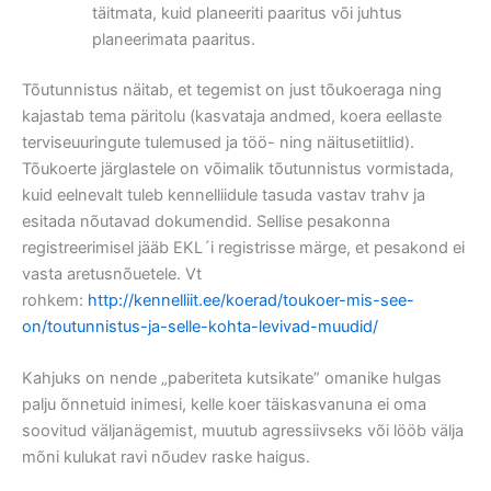
täitmata, kuid planeeriti paaritus või juhtus
planeerimata paaritus.
Tõutunnistus näitab, et tegemist on just tõukoeraga ning
kajastab tema päritolu (kasvataja andmed, koera eellaste
terviseuuringute tulemused ja töö- ning näitusetiitlid).
Tõukoerte järglastele on võimalik tõutunnistus vormistada,
kuid eelnevalt tuleb kennelliidule tasuda vastav trahv ja
esitada nõutavad dokumendid. Sellise pesakonna
registreerimisel jääb EKL´i registrisse märge, et pesakond ei
vasta aretusnõuetele. Vt
rohkem:
http://kennelliit.ee/koerad/toukoer-mis-see-
on/toutunnistus-ja-selle-kohta-levivad-muudid/
Kahjuks on nende „paberiteta kutsikate” omanike hulgas
palju õnnetuid inimesi, kelle koer täiskasvanuna ei oma
soovitud väljanägemist, muutub agressiivseks või lööb välja
mõni kulukat ravi nõudev raske haigus.