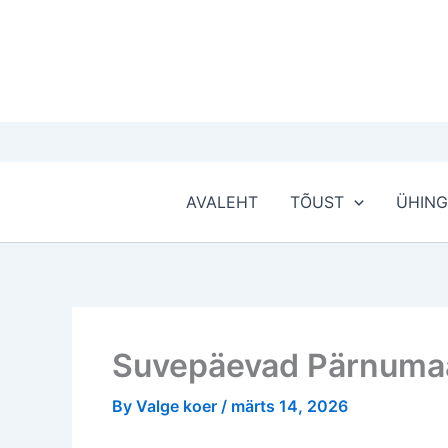
Skip
to
content
AVALEHT
TÕUST
ÜHIN
Suvepäevad Pärnumaal
By
Valge koer
/
märts 14, 2026