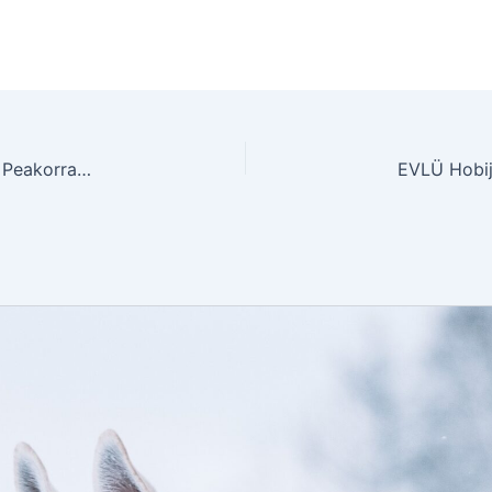
EVLÜ 20 kevadlaager. Suhtlemispäev Saaremaal. Peakorraldaja Kersti Pink